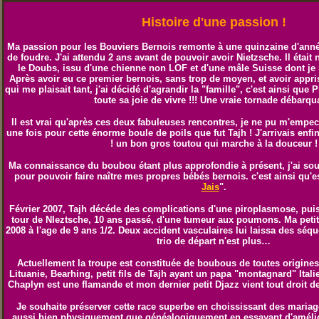
Histoire d'une passion !
Ma passion pour les Bouviers Bernois remonte à une quinzaine d'anné
de foudre. J'ai attendu 2 ans avant de pouvoir avoir Nietzsche. Il étai
le Doubs, issu d'une chienne non LOF et d'une mâle Suisse dont je n
Après avoir eu ce premier bernois, sans trop de moyen, et avoir appris
qui me plaisait tant, j'ai décidé d'agrandir la "famille", c'est ainsi que 
toute sa joie de vivre !!! Une vraie tornade débarqua
Il est vrai qu'après ces deux fabuleuses rencontres, je ne pu m'empe
une fois pour cette énorme boule de poils que fut Tajh ! J'arrivais enf
! un bon gros toutou qui marche à la douceur !
Ma connaissance du boubou étant plus approfondie à présent, j'ai sou
pour pouvoir faire naître mes propres bébés bernois. c'est ainsi qu'e
Jais
".
Février 2007, Tajh décéde des complications d'une piroplasmose, puis
tour de NIeztsche, 10 ans passé, d'une tumeur aux poumons. Ma petit
2008 à l'age de 9 ans 1/2. Deux accident vasculaires lui laissa des séqu
trio de départ n'est plus…
Actuellement la troupe est constituée de boubous de toutes origine
Lituanie, Bearhing, petit fils de Tajh ayant un papa "montagnard" Ital
Chaplyn est une flamande et mon dernier petit Djazz vient tout droit 
Je souhaite
préserver cette race superbe en choississant des mariag
aussi bien physiquement que généalogiquement en essayant d'amélior