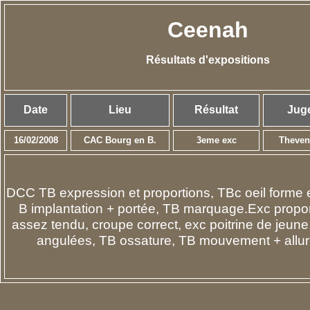
Ceenah
Résultats d'expositions
Date
Lieu
Résultat
Jug
16/02/2008
CAC Bourg en B.
3
eme exc
Theve
DCC TB expression et proportions, TBc oeil forme et
B implantation + portée, TB marquage.Exc propor
assez tendu, croupe correct, exc poitrine de jeun
angulées, TB ossature, TB mouvement + allur