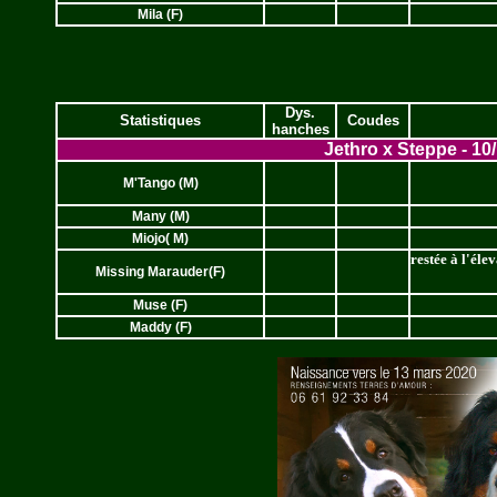
Mila (F)
Dys.
Statistiques
Coudes
hanches
Jethro x Steppe - 10
M'Tango (M)
Many (M)
Miojo( M)
restée à l'éle
Missing Marauder(F)
Muse (F)
Maddy (F)