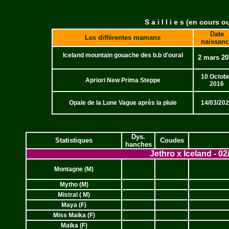
S a i l l i e s (en cours 
Date
Les différentes mamans
naissan
Iceland mountain gouache des b.b d'oural
2 mars 20
10 Octob
Apriori New Prima Steppe
2016
Opale de la Lune Vague après la pluie
14/03/20
Dys.
Statistiques
Coudes
hanches
Jethro x Iceland - 02
Montagne (M)
Mytho (M)
Mistral ( M)
Maya (F)
Miss Maïka (F)
Maïka (F)