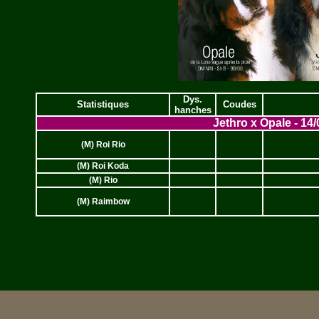
Dys.
Statistiques
Coudes
hanches
Jethro x Opale - 14
(M) Roi Rio
(M) Roi Koda
(M) Rio
(M) Raimbow