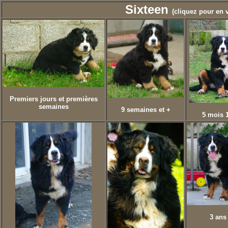
Sixteen
(cliquez pour en v
Premiers jours et premières
semaines
9 semaines et +
5 mois 1
3 ans 