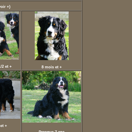
oir +)
/2 et +
8 mois et +
et +
Presque 7 ans