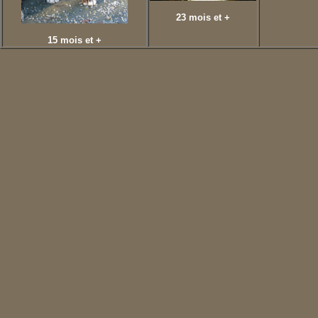
23 mois et +
15 mois et +